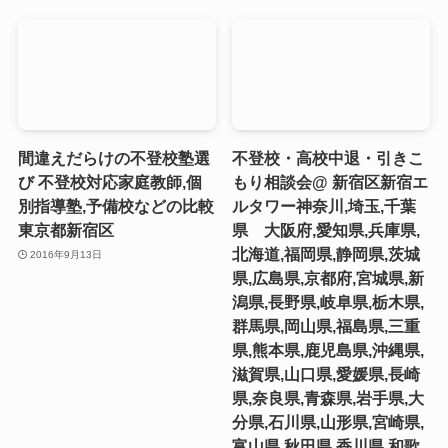
間違えだらけの不登校塾選
不登校・高校中退・引きこ
び 不登校対応家庭教師,個
もり相談会@ 新宿区新宿エ
別指導塾,予備校などの比較
ルタワー神奈川,埼玉,千葉
東京都新宿区
県 大阪府,愛知県,兵庫県,
北海道,福岡県,静岡県,茨城
2016年9月13日
県,広島県,京都府,宮城県,新
潟県,長野県,岐阜県,栃木県,
群馬県,岡山県,福島県,三重
県,熊本県,鹿児島県,沖縄県,
滋賀県,山口県,愛媛県,長崎
県,奈良県,青森県,岩手県,大
分県,石川県,山形県,宮崎県,
富山県,秋田県,香川県,和歌