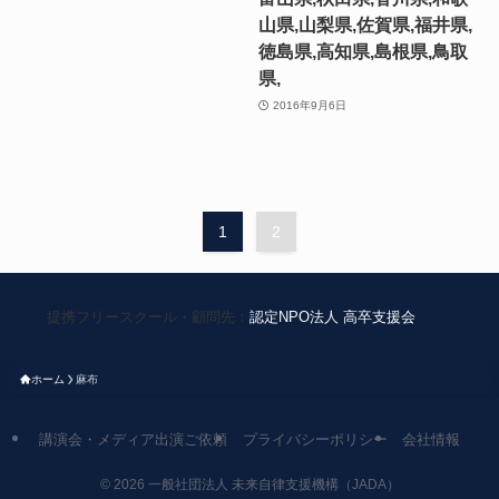
山県,山梨県,佐賀県,福井県,
徳島県,高知県,島根県,鳥取
県,
2016年9月6日
1
2
提携フリースクール・顧問先：
認定NPO法人 高卒支援会
ホーム
麻布
講演会・メディア出演ご依頼
プライバシーポリシー
会社情報
©
2026 一般社団法人 未来自律支援機構（JADA）