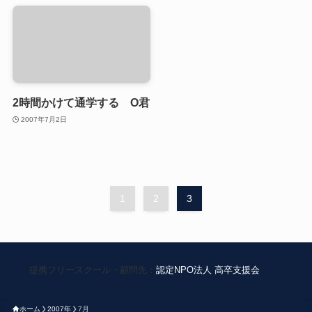
2時間かけて通学する O君
2007年7月2日
1
2
3
提携フリースクール・顧問先：
認定NPO法人 高卒支援会
ホーム
2007年
7月