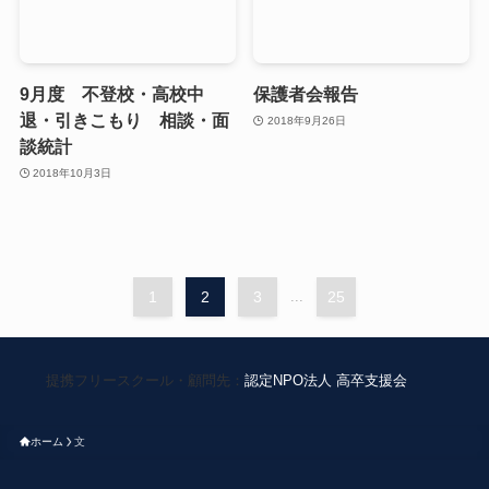
9月度 不登校・高校中
保護者会報告
退・引きこもり 相談・面
2018年9月26日
談統計
2018年10月3日
1
2
3
...
25
提携フリースクール・顧問先：
認定NPO法人 高卒支援会
ホーム
文