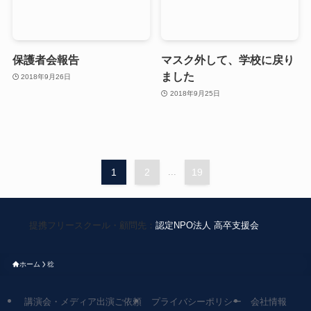
保護者会報告
マスク外して、学校に戻り
ました
2018年9月26日
2018年9月25日
1
2
...
19
提携フリースクール・顧問先：
認定NPO法人 高卒支援会
ホーム
稔
講演会・メディア出演ご依頼
プライバシーポリシー
会社情報