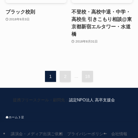
ブラック校則
不登校・高校中退・中学・
高校生 引きこもり相談@東
2018年9月3日
京都新宿エルタワー・水道
橋
2018年8月31日
1
2
...
18
提携フリースクール・顧問先：
認定NPO法人 高卒支援会
ホーム
逆
講演会・メディア出演ご依頼
プライバシーポリシー
会社情報