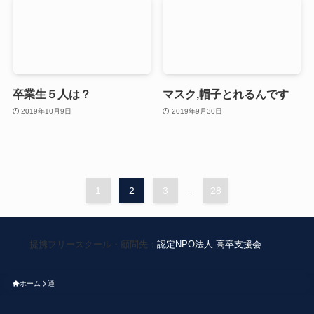
卒業生５人は？
マスク,帽子とれるんです
2019年10月9日
2019年9月30日
1
2
3
...
28
提携フリースクール・顧問先：
認定NPO法人 高卒支援会
ホーム
通