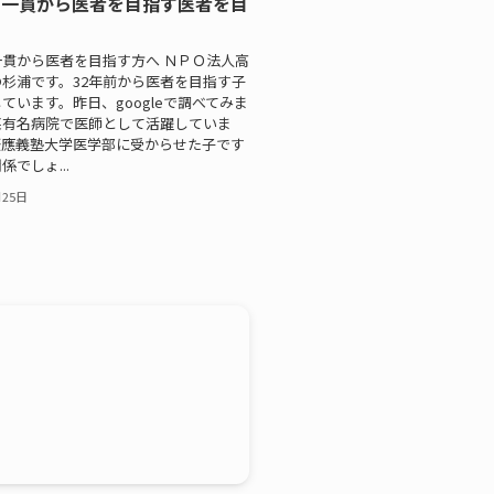
高一貫から医者を目指す医者を目
貫から医者を目指す方へ ＮＰＯ法人高
杉浦です。32年前から医者を目指す子
ています。昨日、googleで調べてみま
某有名病院で医師として活躍していま
慶應義塾大学医学部に受からせた子です
でしょ...
月25日