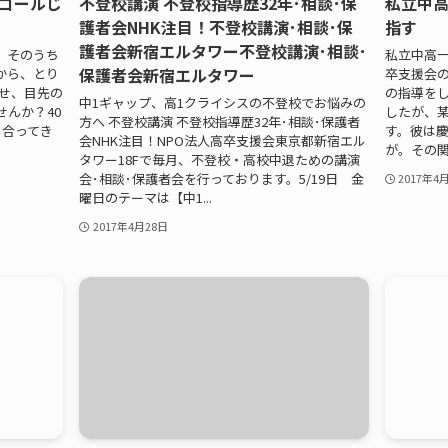
ゴールじ
不登校講演 不登校指導歴32年･相談･保
私立中
護者会NHK注目！不登校講演･相談･保
指す
護者会新宿エルタワー不登校講演･相談･
、そのうち
私立中高一
保護者会新宿エルタワー
から、とり
卒支援会の
かせ、目先の
の指導をし
中1ギャップ、高1クライシスの不登校でお悩みの
んか？40
したが、
方へ 不登校講演 不登校指導歴32年･相談･保護者
き合ってき
す。彼は
会NHK注目！NPO法人高卒支援会東京都新宿エル
が。その関係
タワー18Fで毎月、不登校・高校中退ための講演
会･相談･保護者会を行っております。5/19日 金
2017年4
曜日のテーマは【中1...
2017年4月28日