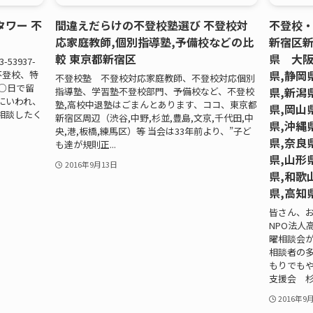
タワー 不
間違えだらけの不登校塾選び 不登校対
不登校
応家庭教師,個別指導塾,予備校などの比
新宿区新
較 東京都新宿区
県 大阪
53937-
県,静岡
不登校、特
不登校塾 不登校対応家庭教師、不登校対応個別
○日で留
県,新潟
指導塾、学習塾不登校部門、予備校など、不登校
にいわれ、
塾,高校中退塾はごまんとあります、ココ、東京都
県,岡山
相談したく
新宿区周辺（渋谷,中野,杉並,豊島,文京,千代田,中
県,沖縄
央,港,板橋,練馬区）等 当会は33年前より、”子ど
県,奈良
も達が規則正...
県,山形
2016年9月13日
県,和歌
県,高知
皆さん、お
NPO法人
曜相談会
相談者の多
もりでもや
支援会 杉
2016年9