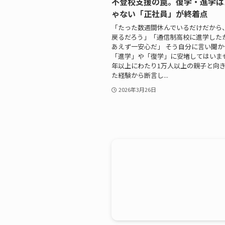
不登校支援の罠。復学・進学は
ゃない「正社員」が終着点
「たった数週間休んでいるだけだから
戻るだろう」「通信制高校に進学した
あえず一安心だ」 そう自分に言い聞
「進学」や「復学」に安堵してはいませ
年以上にわたり1万人以上の親子と向
た経験から断言し...
2026年3月26日