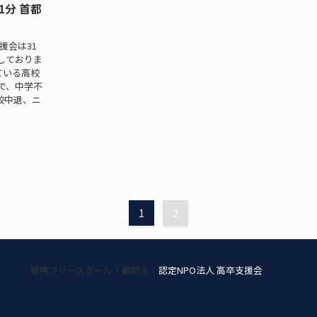
分 首都
援会は31
しておりま
ている高校
で、中学不
校中退、ニ
1
2
提携フリースクール・顧問先：
認定NPO法人 高卒支援会