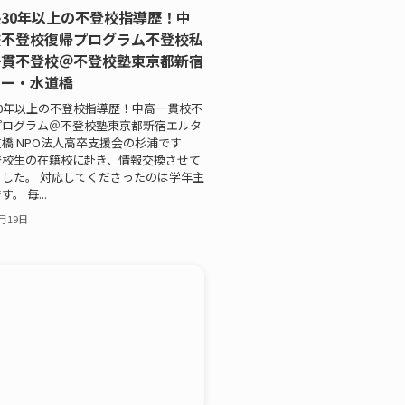
30年以上の不登校指導歴！中
校不登校復帰プログラム不登校私
一貫不登校＠不登校塾東京都新宿
ワー・水道橋
0年以上の不登校指導歴！中高一貫校不
プログラム＠不登校塾東京都新宿エルタ
橋 NPO法人高卒支援会の杉浦です
登校生の在籍校に赴き、情報交換させて
した。 対応してくださったのは学年主
。 毎...
0月19日