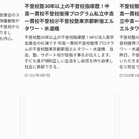
不登校塾30年以上の不登校指導歴！中
不登校塾
高一貫校不登校復帰プログラム私立中高
高一貫
卒支援会のス
一貫校不登校＠不登校塾東京都新宿エル
立中高
保護者様が
【不登校から
タワー・水道橋
エルタ
りまし
不登校塾30年以上の不登校指導歴！NPO法人高卒
不登校塾3
も内心、
支援会の杉浦です 中高一貫校不登校復帰プログラ
登校復帰
ム＠不登校塾東京都新宿エルタワー・水道橋 当
ワー・水道
会、塾、サポート校が目指す事をお伝えします。
昨日、不
子ども達が規則正しい生活をし自信を持ち自律し
いただきま
社会に貢献できる...
任と担任です
2017年4月7日
2016年1