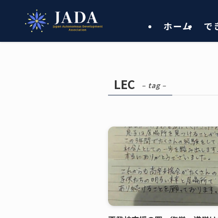
ホーム
で
LEC
– tag –