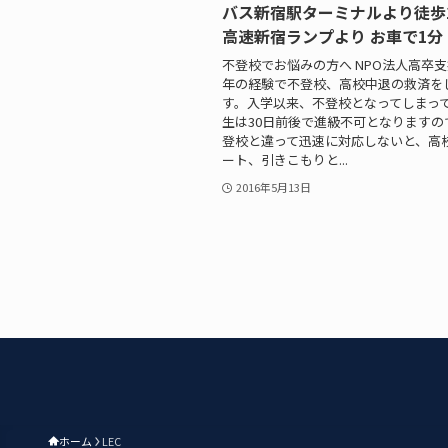
バス新宿駅ターミナルより徒歩1
高速新宿ランプより お車で1分
不登校でお悩みの方へ NPO法人高卒支
年の経験で不登校、高校中退の救済を
す。入学以来、不登校となってしまっ
生は30日前後で進級不可となりますの
登校と違って迅速に対応しないと、高
ート、引きこもりと...
2016年5月13日
ホーム
LEC