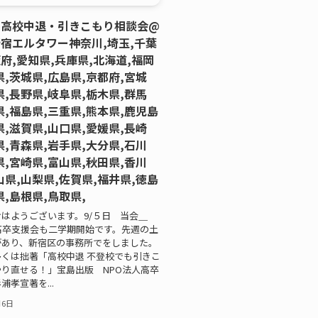
・高校中退・引きこもり相談会@
宿エルタワー神奈川,埼玉,千葉
府,愛知県,兵庫県,北海道,福岡
県,茨城県,広島県,京都府,宮城
県,長野県,岐阜県,栃木県,群馬
県,福島県,三重県,熊本県,鹿児島
県,滋賀県,山口県,愛媛県,長崎
県,青森県,岩手県,大分県,石川
県,宮崎県,富山県,秋田県,香川
山県,山梨県,佐賀県,福井県,徳島
県,島根県,鳥取県,
はようございます。9/５日 当会＿
高卒支援会も二学期開始です。先週の土
があり、新宿区の事務所でをしました。
くは拙著「高校中退 不登校でも引きこ
り直せる！」宝島出版 NPO法人高卒
浦孝宣著を...
月6日