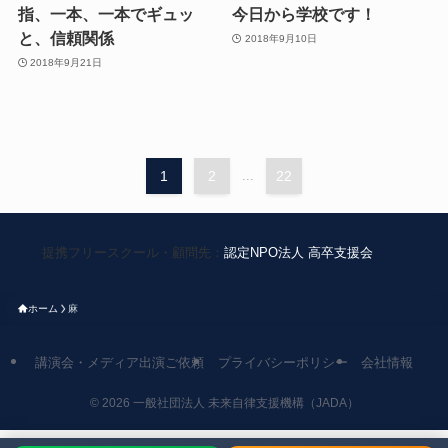
指、一本、一本でギュッ
今日から学校です！
と、信頼関係
2018年9月10日
2018年9月21日
1
2
...
22
提携フリースクール・顧問先：
認定NPO法人 高卒支援会
ホーム
麻
講演会・メディア出演ご依頼
プライバシーポリシー
会社情報
©
2026 一般社団法人 未来自律支援機構（JADA）