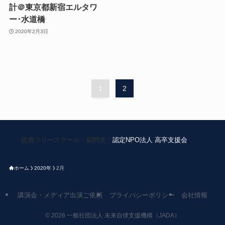
計＠東京都新宿エルタワ
ー･水道橋
2020年2月3日
1
2
提携フリースクール・顧問先：
認定NPO法人 高卒支援会
ホーム
2020年
2月
講演会・メディア出演ご依頼
プライバシーポリシー
会社情報
©
2026 一般社団法人 未来自律支援機構（JADA）