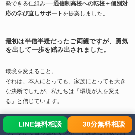
発できる仕組み──
通信制高校への転校＋個別対
応の学び直しサポート
を提案しました。
最初は半信半疑だったご両親ですが、勇気
を出して一歩を踏み出されました。
環境を変えること。
それは、本人にとっても、家族にとっても大き
な決断でしたが、私たちは「環境が人を変え
る」と信じています。
実際、少しずつカズキ君の表情は柔らかくな
LINE無料相談
30分無料相談
り、やがて自ら進んでレポート課題にも取り組