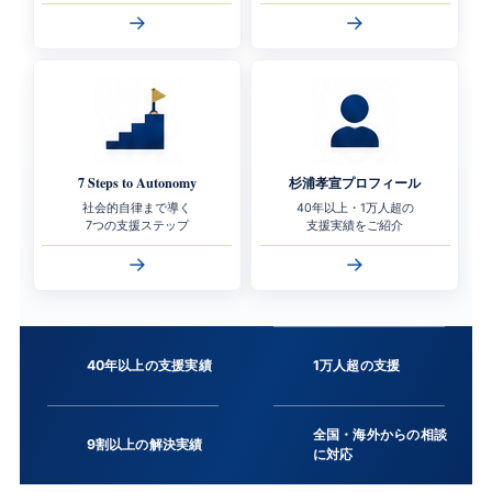
→
→
7 Steps to Autonomy
杉浦孝宣プロフィール
社会的自律まで導く
40年以上・1万人超の
7つの支援ステップ
支援実績をご紹介
→
→
40年以上の支援実績
1万人超の支援
全国・海外からの相談
9割以上の解決実績
に対応