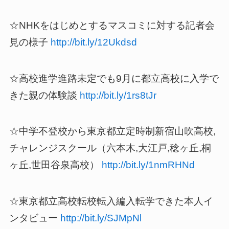
☆NHKをはじめとするマスコミに対する記者会
見の様子
http://bit.ly/12Ukdsd
☆高校進学進路未定でも9月に都立高校に入学で
きた親の体験談
http://bit.ly/1rs8tJr
☆中学不登校から東京都立定時制新宿山吹高校,
チャレンジスクール（六本木,大江戸,稔ヶ丘,桐
ヶ丘,世田谷泉高校）
http://bit.ly/1nmRHNd
☆東京都立高校転校転入編入転学できた本人イ
ンタビュー
http://bit.ly/SJMpNl