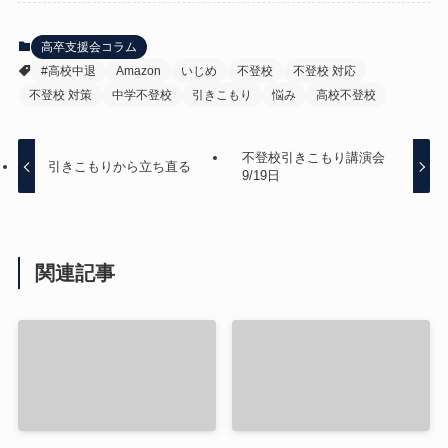
高卒支援会コラム
#高校中退
Amazon
いじめ
不登校
不登校 対応
不登校 対策
中学不登校
引きこもり
悩み
高校不登校
不登校引きこもり講演会
引きこもりから立ち直る
9/19日
関連記事